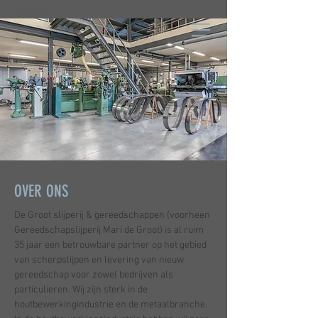
OVER ONS
De Groot slijperij & gereedschappen (voorheen
Gereedschapslijperij Mari de Groot) is al ruim
35 jaar een betrouwbare partner op het gebied
van scherpslijpen en levering van nieuw
gereedschap voor zowel bedrijven als
particulieren. Wij zijn sterk in de
houtbewerkingindustrie en de metaalbranche.