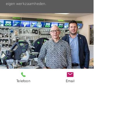
eigen werkzaamheden.
MARI & RIK
Telefoon
Email
Mari en Rik de Groot, vader en zoon, zijn
samen eigenaar van de Groot slijperij &
gereedschappen in Someren. Mari heeft het
bedrijf in 1986 opgericht en is nog altijd voltijds
werkzaam in de organisatie. Rik is in 2013
ingestapt. Waar Mari zich met name richt op de