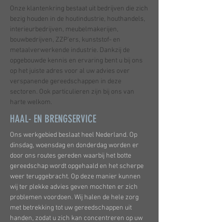
Onze klantenkring bestaat uit bedrijven die zich
bezig houden in de houtindustrie, houthandels,
interieurbedrijven, meubelmakerijen,
bouwbedrijven, ZZP’ers, kunststof- en
metaalverwerkende industrie. Dankzij de
opgebouwde kennis en ervaring bent u bij ons
op het juiste adres voor al uw advies over
verspanende gereedschappen in deze
sectoren. Ook particulieren zijn bij ons van
harte welkom.
HAAL- EN BRENGSERVICE
Ons werkgebied beslaat heel Nederland. Op
dinsdag, woensdag en donderdag worden er
door ons routes gereden waarbij het botte
gereedschap wordt opgehaald en het scherpe
weer teruggebracht. Op deze manier kunnen
wij ter plekke advies geven mochten er zich
problemen voordoen. Wij halen de hele zorg
met betrekking tot uw gereedschappen uit
handen, zodat u zich kan concentreren op uw