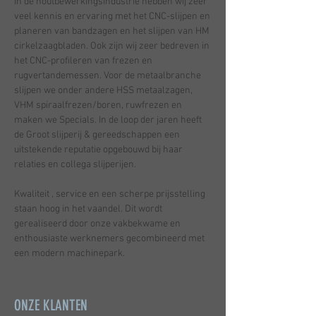
In de houtbewerkingsindustrie hebben wij zeer
veel kennis en ervaring met het CNC-slijpen en
planeren van bandzagen en het slijpen van HM
cirkelzaagbladen. Ook zijn wij zeer bedreven in
het CNC-profileren van frezen en
rugvertandemessen. Voor de metaalbranche
slijpen we onder andere HSS metaalzagen,
VHM spiraalfrezen/boren, ruwfrezen en
maken we Specials. In de loop der jaren heeft
de Groot slijperij & gereedschappen een
uitstekende reputatie opgebouwd bij haar
relaties en collega slijperijen.
Kwaliteit , service en een scherpe prijsstelling
staan hoog in het vaandel. Dit wordt
gerealiseerd door onze vakbekwame en
enthousiaste werknemers gecombineerd met
een modern machinepark.
ONZE KLANTEN