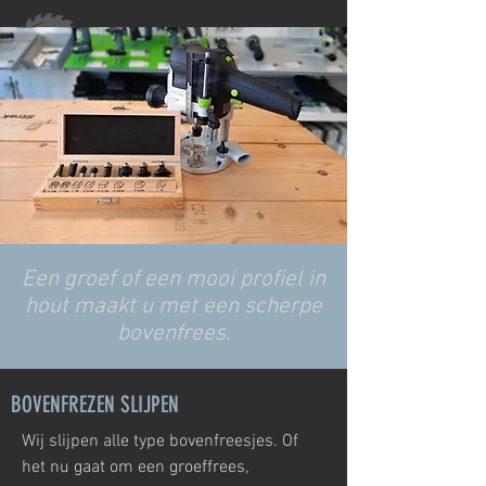
Een groef of een mooi profiel in
hout maakt u met een scherpe
bovenfrees.
BOVENFREZEN SLIJPEN
Wij slijpen alle type bovenfreesjes. Of
het nu gaat om een groeffrees,