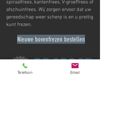
spiraalfrees, kantenfrees, V-groeffrees of
afschuinfrees. Wij zorgen ervoor dat uw
gereedschap weer scherp is en u prettig
kunt frezen.
Nieuwe bovenfrezen bestellen
Telefoon
Email
Ambachten 11 | 5711 LC Someren
0493-493015
|
info@maridegroot.nl
Algemene voorwaarden Koninklijke Metaalunie